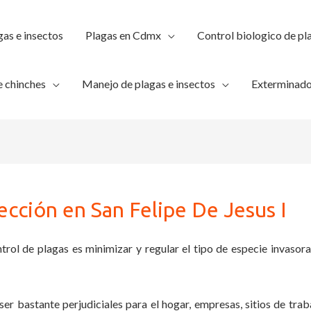
gas e insectos
Plagas en Cdmx
Control biologico de pl
 chinches
Manejo de plagas e insectos
Exterminado
ección en San Felipe De Jesus I
trol de plagas es minimizar y regular el tipo de especie invasora
ser bastante perjudiciales para el hogar, empresas, sitios de trab