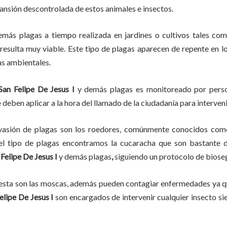
pansión descontrolada de estos animales e insectos.
emás plagas
a
tiempo
realizada en
jardines o cultivos tales com
, resulta muy viable. Este tipo de plagas aparecen de repente en l
as ambientales.
San Felipe De Jesus I
y demás plagas es monitoreado por person
deben aplicar a la hora del llamado de la ciudadanía para interveni
vasión de plagas son los roedores, comúnmente conocidos como 
del tipo de plagas encontramos la cucaracha que son bastante d
 Felipe De Jesus I
y demás plagas
,
siguiendo un protocolo de biose
lesta son las moscas, además pueden contagiar enfermedades ya qu
elipe De Jesus I
son encargados de intervenir cualquier insecto si