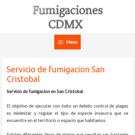
Ir
al
contenido
Menu
Main
Menu
Servicio de fumigacion San
Cristobal
Servicio de fumigacion en San Cristobal
El objetivo de ejecutar con éxito un debido control de plagas
es minimizar y regular el tipo de especie invasora que se
encuentre en el territorio o espacio que habitamos.
Existen diferentes tipos de plagas que resultan ser bastante