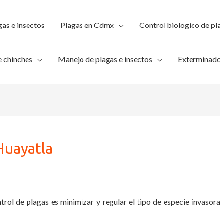
gas e insectos
Plagas en Cdmx
Control biologico de pl
 chinches
Manejo de plagas e insectos
Exterminado
Huayatla
trol de plagas es minimizar y regular el tipo de especie invasora