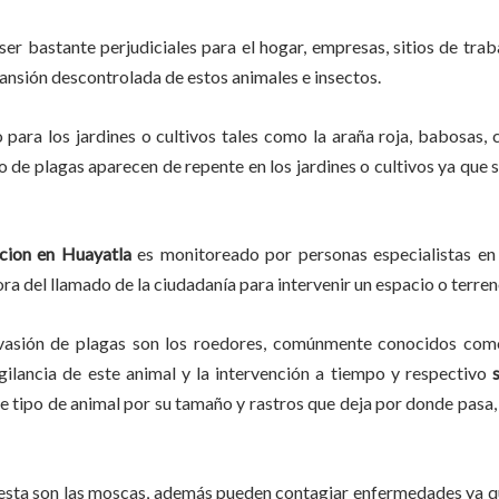
ser bastante perjudiciales para el hogar, empresas, sitios de trab
pansión descontrolada de estos animales e insectos.
o
para los jardines o cultivos tales como la araña roja, babosas, c
po de plagas aparecen de repente en los jardines o cultivos ya que
cion en
Huayatla
es monitoreado por personas especialistas en 
ra del llamado de la ciudadanía para intervenir un espacio o terren
vasión de plagas son los roedores, comúnmente conocidos como 
igilancia de este animal y la intervención a tiempo y respectivo
ste tipo de animal por su tamaño y rastros que deja por donde pas
lesta son las moscas, además pueden contagiar enfermedades ya qu