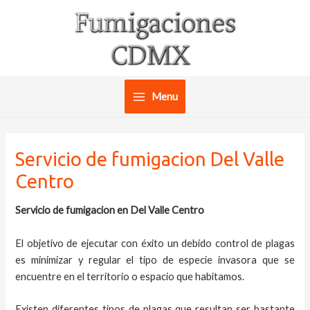
Ir
al
contenido
Menu
Main
Menu
Servicio de fumigacion Del Valle
Centro
Servicio de fumigacion en Del Valle Centro
El objetivo de ejecutar con éxito un debido control de plagas
es minimizar y regular el tipo de especie invasora que se
encuentre en el territorio o espacio que habitamos.
Existen diferentes tipos de plagas que resultan ser bastante