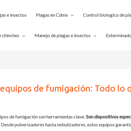
gas e insectos
Plagas en Cdmx
Control biologico de pl
 chinches
Manejo de plagas e insectos
Exterminado
 equipos de fumigación: Todo lo 
ipos de fumigación son herramientas clave.
Son dispositivos espec
. Desde pulverizadores hasta nebulizadores, estos equipos garanti