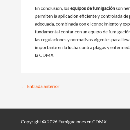
En conclusión, los
equipos de fumigación
son her
permiten la aplicación eficiente y controlada de 
adecuada, combinada con el conocimiento y exper
fundamental contar con un equipo de fumigación
las regulaciones y normativas vigentes para lle
importante en la lucha contra plagas y enfermeda
la CDMX.
Navegación
←
Entrada anterior
de
entradas
Copyright © 2026 Fumigaciones en CDMX