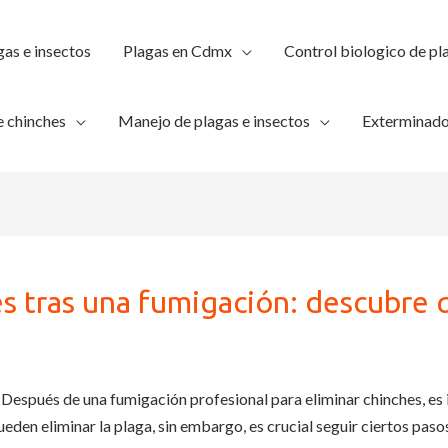
gas e insectos
Plagas en Cdmx
Control biologico de pl
 chinches
Manejo de plagas e insectos
Exterminado
hes tras una fumigación: descubre
Después de una fumigación profesional para eliminar chinches, es
eden eliminar la plaga, sin embargo, es crucial seguir ciertos pas