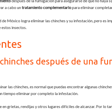
miento
después de la fumigación para asegurarse de que no haya si
var a cabo un
tratamiento complementario
para eliminar completam
 de México logra eliminar las chinches y su infestación, pero es i
 estos insectos.
entes
 chinches después de una fu
minar las chinches, es normal que puedas encontrar algunas chinch
n tiempo eliminar por completo la infestación.
en grietas, rendijas y otros lugares difíciles de alcanzar. Por lo t