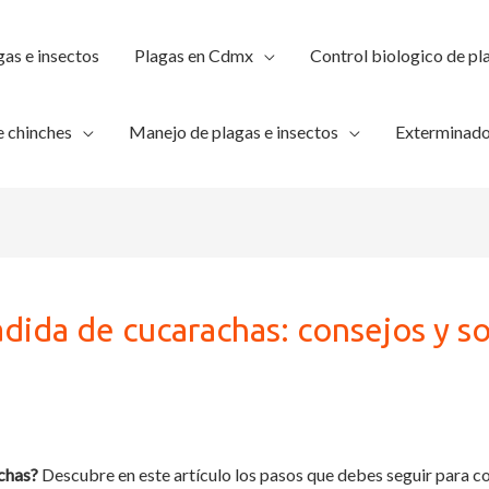
gas e insectos
Plagas en Cdmx
Control biologico de pl
 chinches
Manejo de plagas e insectos
Exterminado
adida de cucarachas: consejos y s
achas?
Descubre en este artículo los pasos que debes seguir para c