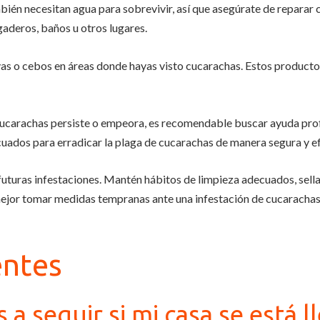
ién necesitan agua para sobrevivir, así que asegúrate de reparar c
aderos, baños u otros lugares.
s o cebos en áreas donde hayas visto cucarachas. Estos productos
e cucarachas persiste o empeora, es recomendable buscar ayuda p
ados para erradicar la plaga de cucarachas de manera segura y ef
futuras infestaciones. Mantén hábitos de limpieza adecuados, sella
mejor tomar medidas tempranas ante una infestación de cucarachas
entes
 a seguir si mi casa se está 