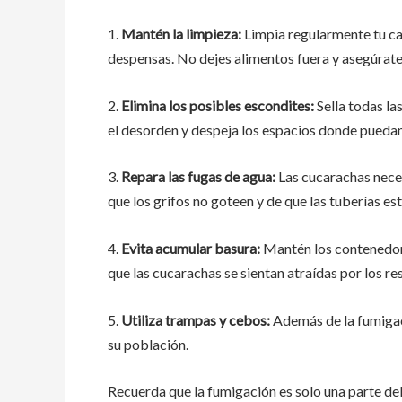
1.
Mantén la limpieza:
Limpia regularmente tu ca
despensas. No dejes alimentos fuera y asegúrate
2.
Elimina los posibles escondites:
Sella todas la
el desorden y despeja los espacios donde pueda
3.
Repara las fugas de agua:
Las cucarachas neces
que los grifos no goteen y de que las tuberías es
4.
Evita acumular basura:
Mantén los contenedore
que las cucarachas se sientan atraídas por los r
5.
Utiliza trampas y cebos:
Además de la fumigaci
su población.
Recuerda que la fumigación es solo una parte de