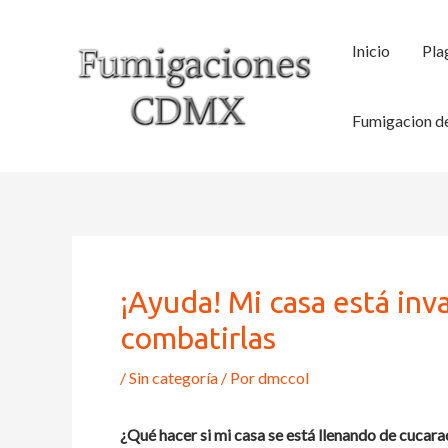
Ir
al
Inicio
Pla
contenido
Fumigacion de
¡Ayuda! Mi casa está inv
combatirlas
/
Sin categoría
/ Por
dmccol
¿Qué hacer si mi casa se está llenando de cucar