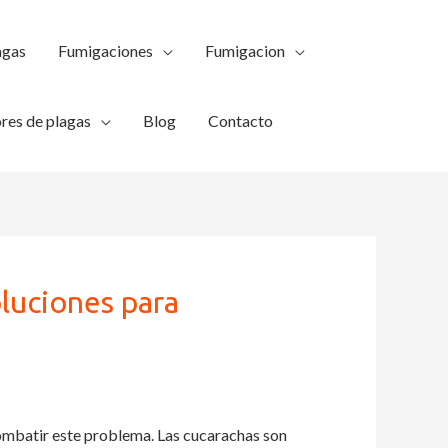
agas
Fumigaciones
Fumigacion
res de plagas
Blog
Contacto
oluciones para
ombatir este problema. Las cucarachas son