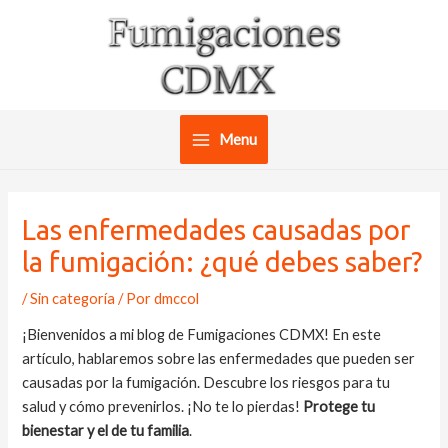
Ir
al
contenido
Menu
Main
Menu
Las enfermedades causadas por
la fumigación: ¿qué debes saber?
/
Sin categoría
/ Por
dmccol
¡Bienvenidos a mi blog de Fumigaciones CDMX! En este
artículo, hablaremos sobre las enfermedades que pueden ser
causadas por la fumigación. Descubre los riesgos para tu
salud y cómo prevenirlos. ¡No te lo pierdas!
Protege tu
bienestar y el de tu familia
.