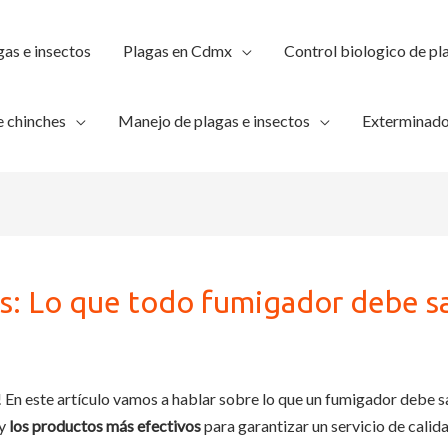
gas e insectos
Plagas en Cdmx
Control biologico de pl
 chinches
Manejo de plagas e insectos
Exterminado
s: Lo que todo fumigador debe s
En este artículo vamos a hablar sobre lo que un fumigador debe 
 y
los productos más efectivos
para garantizar un servicio de calid