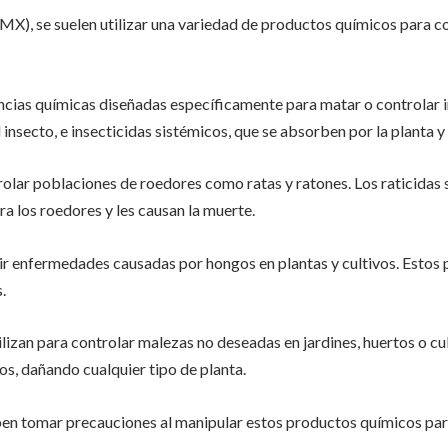
X), se suelen utilizar una variedad de productos químicos para co
cias químicas diseñadas específicamente para matar o controlar in
 insecto, e insecticidas sistémicos, que se absorben por la planta y
olar poblaciones de roedores como ratas y ratones. Los raticidas
a los roedores y les causan la muerte.
nir enfermedades causadas por hongos en plantas y cultivos. Estos
.
izan para controlar malezas no deseadas en jardines, huertos o cul
ivos, dañando cualquier tipo de planta.
n tomar precauciones al manipular estos productos químicos para g