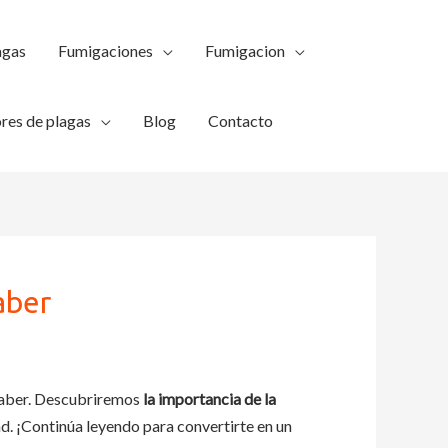
agas
Fumigaciones
Fumigacion
res de plagas
Blog
Contacto
aber
saber. Descubriremos
la importancia de la
ad. ¡Continúa leyendo para convertirte en un