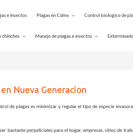
gas e insectos
Plagas en Cdmx
Control biologico de pl
 chinches
Manejo de plagas e insectos
Exterminado
 en Nueva Generacion
trol de plagas es minimizar y regular el tipo de especie invasora
ser bastante perjudiciales para el hogar, empresas, sitios de trab