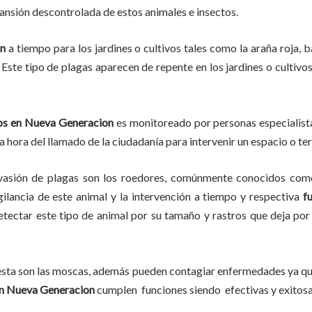
pansión descontrolada de estos animales e insectos.
on
a tiempo para los jardines o cultivos tales como la araña roja, ba
 Este tipo de plagas aparecen de repente en los jardines o cultivo
os en
Nueva Generacion
es monitoreado por personas especialista
a hora del llamado de la ciudadanía para intervenir un espacio o te
vasión de plagas son los roedores, comúnmente conocidos como 
gilancia de este animal y la intervención a tiempo y respectiva
f
detectar este tipo de animal por su tamaño y rastros que deja p
lesta son las moscas, además pueden contagiar enfermedades ya que
en Nueva Generacion
cumplen funciones siendo efectivas y exitos