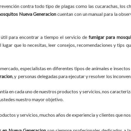
evención contra todo tipo de plagas como las cucarachas, los chin
mosquitos Nueva Generacion
cuentan con un manual para la observ
útil para encontrar a tiempo el servicio de
fumigar para mosqu
l lugar que lo necesitas, leer consejos, recomendaciones y tips q
mercado, especialistas en diferentes tipos de animales e insectos
racion
, y personas delegadas para ejecutar y resolver los inconven
tía en cada uno de nuestros productos y servicios, nos caracteri
o ustedes nuestro mayor objetivo.
ductos y servicios, muchos años de experiencia y clientes que nos
s en Nueva Generacion
son siempre profesionales dedicados a la