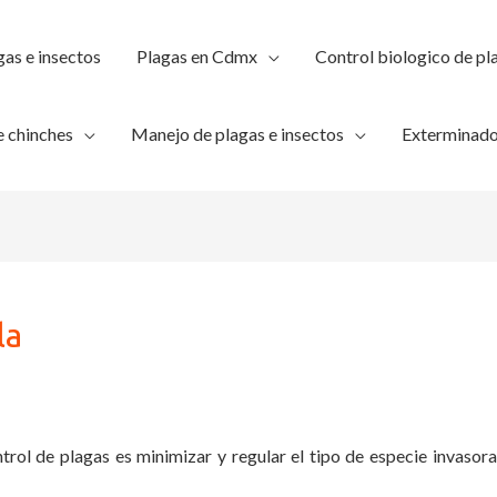
gas e insectos
Plagas en Cdmx
Control biologico de pl
 chinches
Manejo de plagas e insectos
Exterminado
la
trol de plagas es minimizar y regular el tipo de especie invasora