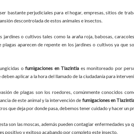
ser bastante perjudiciales para el hogar, empresas, sitios de trab
pansión descontrolada de estos animales e insectos.
s jardines o cultivos tales como la araña roja, babosas, caracoles,
de plagas aparecen de repente en los jardines o cultivos ya que s
fungicidas o
fumigaciones en
Tlazintla
es monitoreado por person
deben aplicar a la hora del llamado de la ciudadanía para interveni
vasión de plagas son los roedores, comúnmente conocidos como 
lancia de este animal y la intervención de
fumigaciones en
Tlazintl
stros que deja por donde pasa, debemos tener cuidado y hacer un p
lesta son las moscas, además pueden contagiar enfermedades ya qu
es positivo y exitoso acabando por completo este insecto.