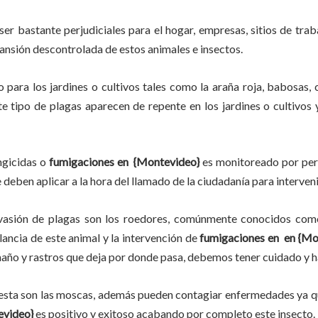
ser bastante perjudiciales para el hogar, empresas, sitios de trab
pansión descontrolada de estos animales e insectos.
po
para los jardines o cultivos tales como la araña roja, babosas, c
ste tipo de plagas aparecen de repente en los jardines o cultivos
ungicidas o
fumigaciones en
{Montevideo}
es monitoreado por pers
deben aplicar a la hora del llamado de la ciudadanía para interveni
vasión de plagas son los roedores, comúnmente conocidos como 
ilancia de este animal y la intervención de
fumigaciones en
en {Mo
amaño y rastros que deja por donde pasa, debemos tener cuidado y 
lesta son las moscas, además pueden contagiar enfermedades ya qu
video}
es positivo y exitoso acabando por completo este insect