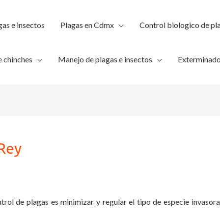
gas e insectos
Plagas en Cdmx
Control biologico de pl
 chinches
Manejo de plagas e insectos
Exterminado
 Rey
trol de plagas es minimizar y regular el tipo de especie invasora