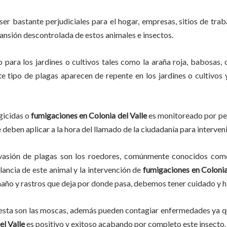
ser bastante perjudiciales para el hogar, empresas, sitios de trab
pansión descontrolada de estos animales e insectos.
po
para los jardines o cultivos tales como la araña roja, babosas, c
ste tipo de plagas aparecen de repente en los jardines o cultivos
ngicidas o
fumigaciones en
Colonia del Valle
es monitoreado por per
deben aplicar a la hora del llamado de la ciudadanía para interveni
vasión de plagas son los roedores, comúnmente conocidos como 
ilancia de este animal y la intervención de
fumigaciones en
Colonia
amaño y rastros que deja por donde pasa, debemos tener cuidado y 
lesta son las moscas, además pueden contagiar enfermedades ya qu
l Valle
es positivo y exitoso acabando por completo este insect