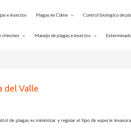
gas e insectos
Plagas en Cdmx
Control biologico de pl
 chinches
Manejo de plagas e insectos
Exterminado
 del Valle
trol de plagas es minimizar y regular el tipo de especie invasora