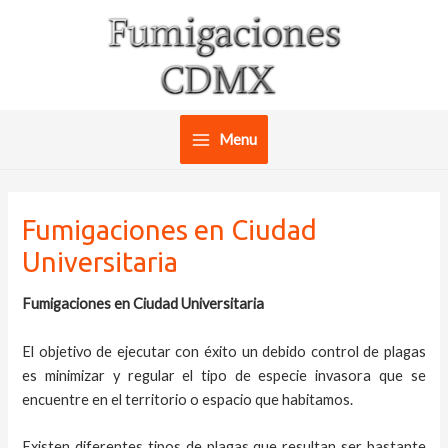
Ir
al
contenido
Menu
Main
Menu
Fumigaciones en Ciudad
Universitaria
Fumigaciones en Ciudad Universitaria
El objetivo de ejecutar con éxito un debido control de plagas
es minimizar y regular el tipo de especie invasora que se
encuentre en el territorio o espacio que habitamos.
Existen diferentes tipos de plagas que resultan ser bastante