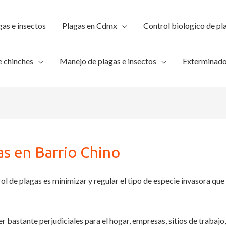
gas e insectos
Plagas en Cdmx
Control biologico de pl
 chinches
Manejo de plagas e insectos
Exterminado
s en Barrio Chino
ol de plagas es minimizar y regular el tipo de especie invasora que 
er bastante perjudiciales para el hogar, empresas, sitios de trabajo