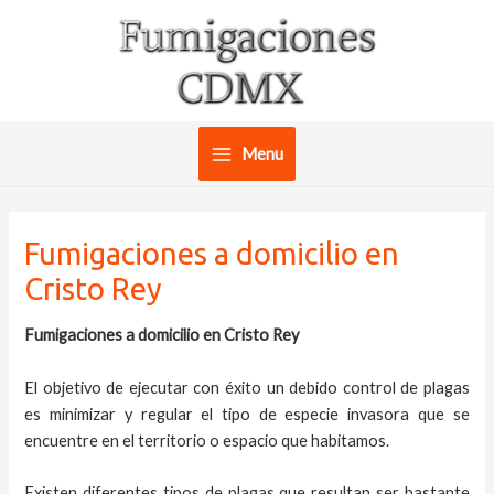
Ir
al
contenido
Menu
Main
Menu
Fumigaciones a domicilio en
Cristo Rey
Fumigaciones a domicilio en Cristo Rey
El objetivo de ejecutar con éxito un debido control de plagas
es minimizar y regular el tipo de especie invasora que se
encuentre en el territorio o espacio que habitamos.
Existen diferentes tipos de plagas que resultan ser bastante