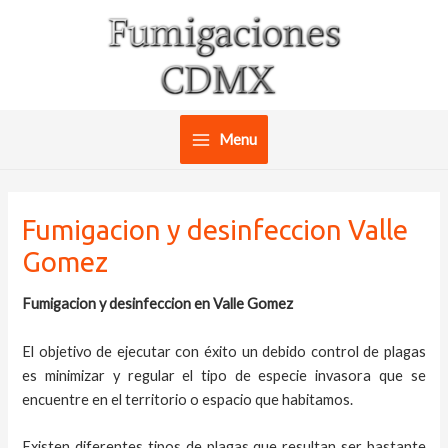
Ir
al
contenido
Menu
Main
Menu
Fumigacion y desinfeccion Valle
Gomez
Fumigacion y desinfeccion en Valle Gomez
El objetivo de ejecutar con éxito un debido control de plagas
es minimizar y regular el tipo de especie invasora que se
encuentre en el territorio o espacio que habitamos.
Existen diferentes tipos de plagas que resultan ser bastante