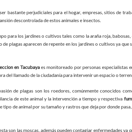
ser bastante perjudiciales para el hogar, empresas, sitios de trab
pansión descontrolada de estos animales e insectos.
mpo
para los jardines o cultivos tales como la araña roja, babosas, 
po de plagas aparecen de repente en los jardines o cultivos ya que
eccion en
Tacubaya
es monitoreado por personas especialistas e
ra del llamado de la ciudadanía para intervenir un espacio o terren
vasión de plagas son los roedores, comúnmente conocidos como 
ilancia de este animal y la intervención a tiempo y respectiva
fum
ste tipo de animal por su tamaño y rastros que deja por donde pas
lesta son las moscas, además pueden contagiar enfermedades ya qu