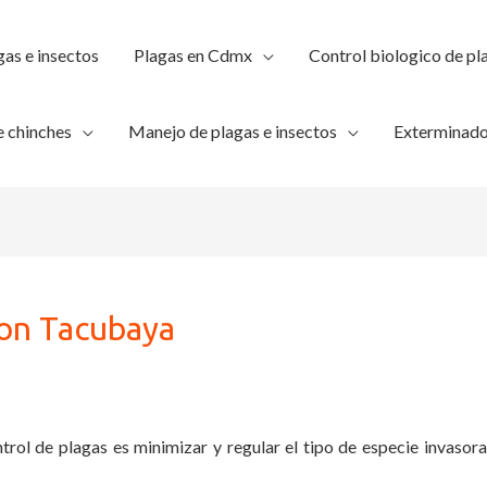
gas e insectos
Plagas en Cdmx
Control biologico de pl
 chinches
Manejo de plagas e insectos
Exterminado
ion Tacubaya
trol de plagas es minimizar y regular el tipo de especie invasora