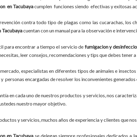
ion
en
Tacubaya
cumplen funciones siendo efectivas y exitosas 
evención contra todo tipo de plagas como las cucarachas, los chin
n
Tacubaya
cuentan con un manual para la observación e intervenci
il para encontrar a tiempo el servicio de
fumigacion y desinfecci
o necesitas, leer consejos, recomendaciones y tips que debes tener a
mercado, especialistas en diferentes tipos de animales e insectos
, y personas encargadas de resolver los inconvenientes generados 
tía en cada uno de nuestros productos y servicios, nos caracteri
do ustedes nuestro mayor objetivo.
ductos y servicios, muchos años de experiencia y clientes que nos
ion
en
Tacubaya
se delegan siempre profesionales dedicados a l