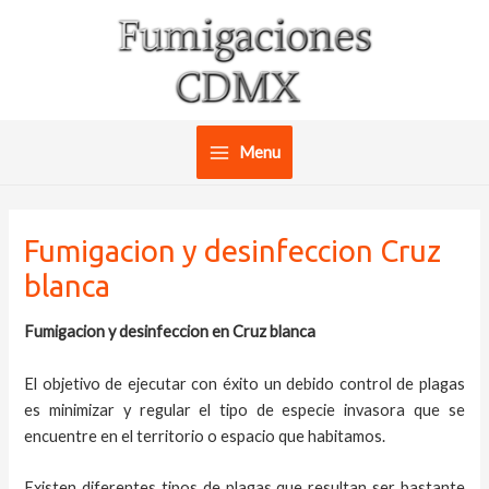
Ir
al
contenido
Menu
Main
Menu
Fumigacion y desinfeccion Cruz
blanca
Fumigacion y desinfeccion en Cruz blanca
El objetivo de ejecutar con éxito un debido control de plagas
es minimizar y regular el tipo de especie invasora que se
encuentre en el territorio o espacio que habitamos.
Existen diferentes tipos de plagas que resultan ser bastante