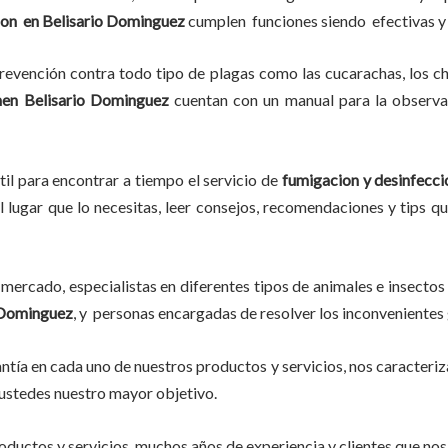
ion
en
Belisario Dominguez
cumplen funciones siendo efectivas y
evención contra todo tipo de plagas como las cucarachas, los chin
n
en
Belisario Dominguez
cuentan con un manual para la observac
til para encontrar a tiempo el servicio de
fumigacion y desinfecci
l lugar que lo necesitas, leer consejos, recomendaciones y tips q
mercado, especialistas en diferentes tipos de animales e insectos
 Dominguez
, y personas encargadas de resolver los inconvenientes
tía en cada uno de nuestros productos y servicios, nos caracteri
do ustedes nuestro mayor objetivo.
ductos y servicios, muchos años de experiencia y clientes que nos