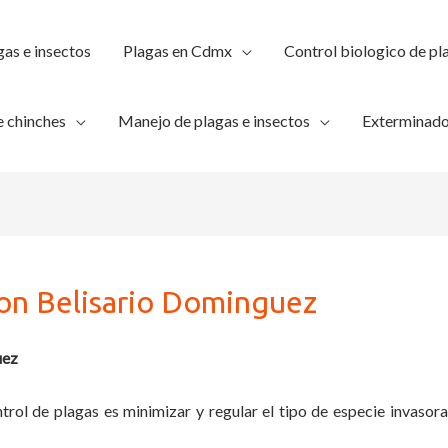
gas e insectos
Plagas en Cdmx
Control biologico de pl
 chinches
Manejo de plagas e insectos
Exterminado
ion Belisario Dominguez
uez
trol de plagas es minimizar y regular el tipo de especie invasora