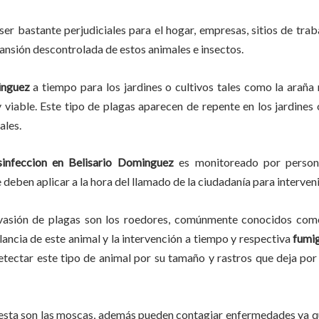
ser bastante perjudiciales para el hogar, empresas, sitios de trab
pansión descontrolada de estos animales e insectos.
inguez
a
tiempo
para los jardines o cultivos tales como la araña r
y viable. Este tipo de plagas aparecen de repente en los jardines
ales.
infeccion en
Belisario Dominguez
es monitoreado por persona
deben aplicar a la hora del llamado de la ciudadanía para interveni
vasión de plagas son los roedores, comúnmente conocidos como 
ilancia de este animal y la intervención a tiempo y respectiva
fumig
detectar este tipo de animal por su tamaño y rastros que deja p
lesta son las moscas, además pueden contagiar enfermedades ya qu