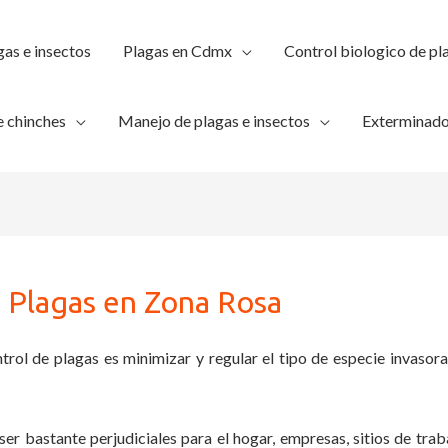
gas e insectos
Plagas en Cdmx
Control biologico de pl
 chinches
Manejo de plagas e insectos
Exterminado
 Plagas en Zona Rosa
trol de plagas es minimizar y regular el tipo de especie invasora
ser bastante perjudiciales para el hogar, empresas, sitios de trab