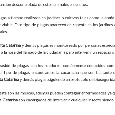
pansión descontrolada de estos animales e insectos.
agas
a
tiempo
realizada en
jardines o cultivos tales como la araña 
y viable. Este tipo de plagas aparecen de repente en los jardines
ales.
nta Catarina
y demás plagas es monitoreado por personas especial
a la hora del llamado de la ciudadanía para intervenir un espacio o
vasión de plagas son los roedores, comúnmente conocidos como 
del tipo de plagas encontramos la cucaracha que son bastante d
ta Catarina
y demás plagas
,
siguiendo un protocolo de biosegurida
lesta son las moscas, además pueden contagiar enfermedades ya qu
a Catarina
son encargados de intervenir cualquier insecto siendo