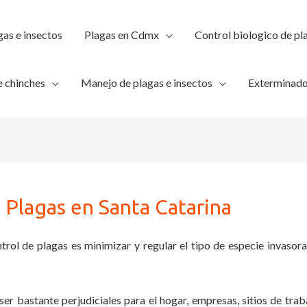
gas e insectos
Plagas en Cdmx
Control biologico de pl
 chinches
Manejo de plagas e insectos
Exterminado
 Plagas en Santa Catarina
trol de plagas es minimizar y regular el tipo de especie invasora
ser bastante perjudiciales para el hogar, empresas, sitios de trab