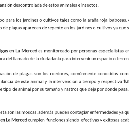
pansión descontrolada de estos animales e insectos.
po para los jardines o cultivos tales como la araña roja, babosas, 
po de plagas aparecen de repente en los jardines o cultivos ya que
lgas en
La Merced
es monitoreado por personas especialistas en
ra del llamado de la ciudadanía para intervenir un espacio o terren
vasión de plagas son los roedores, comúnmente conocidos como 
gilancia de este animal y la intervención a tiempo y respectiva
fu
ste tipo de animal por su tamaño y rastros que deja por donde pas
lesta son las moscas, además pueden contagiar enfermedades ya que
 en La Merced
cumplen funciones siendo efectivas y exitosas aca