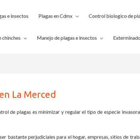
gas e insectos
Plagas en Cdmx
Control biologico de pl
 chinches
Manejo de plagas e insectos
Exterminado
 en La Merced
trol de plagas es minimizar y regular el tipo de especie invasora
ser bastante perjudiciales para el hogar, empresas, sitios de trab