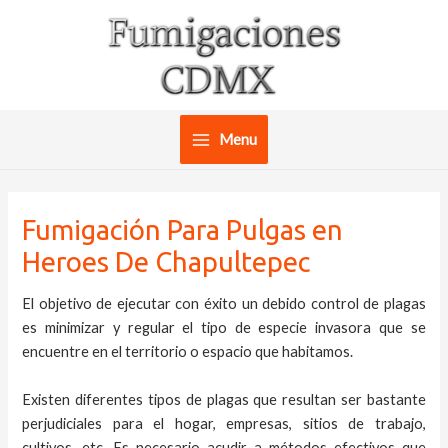
Ir
al
contenido
Menu
Main
Menu
Fumigación Para Pulgas en
Heroes De Chapultepec
El objetivo de ejecutar con éxito un debido control de plagas
es minimizar y regular el tipo de especie invasora que se
encuentre en el territorio o espacio que habitamos.
Existen diferentes tipos de plagas que resultan ser bastante
perjudiciales para el hogar, empresas, sitios de trabajo,
cultivos, etc. Es necesario acudir a métodos efectivos que