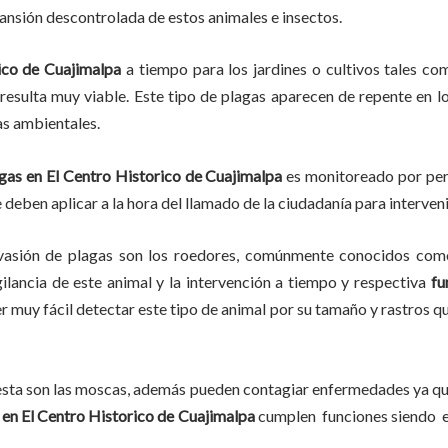
pansión descontrolada de estos animales e insectos.
rico de Cuajimalpa
a tiempo para los jardines o cultivos tales com
, resulta muy viable. Este tipo de plagas aparecen de repente en l
as ambientales.
gas en
El Centro Historico de Cuajimalpa
es monitoreado por pers
deben aplicar a la hora del llamado de la ciudadanía para interveni
vasión de plagas son los roedores, comúnmente conocidos como 
gilancia de este animal y la intervención a tiempo y respectiva
fu
er muy fácil detectar este tipo de animal por su tamaño y rastros 
lesta son las moscas, además pueden contagiar enfermedades ya que
 en El Centro Historico de Cuajimalpa
cumplen funciones siendo e