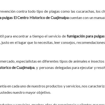
evención contra todo tipo de plagas como las cucarachas, los chin
a pulgas El Centro Historico de Cuajimalpa
cuentan con un manual 
til para encontrar a tiempo el servicio de
fumigación para pulgas
 justo en el lugar que lo necesitas, leer consejos, recomendaciones
mercado, especialistas en diferentes tipos de animales e insectos
storico de Cuajimalpa
, y personas delegadas para ejecutar y resol
tía en cada uno de nuestros productos y servicios, nos caracteri
o ustedes nuestro mayor objetivo.
ductos y servicios, muchos años de experiencia y clientes que nos