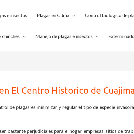
gas e insectos
Plagas en Cdmx
Control biologico de pl
 chinches
Manejo de plagas e insectos
Exterminado
en El Centro Historico de Cuajim
trol de plagas es minimizar y regular el tipo de especie invasora
ser bastante perjudiciales para el hogar, empresas, sitios de trab