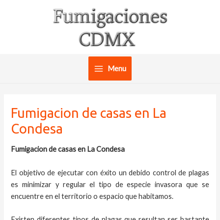
Ir
al
contenido
Menu
Main
Menu
Fumigacion de casas en La
Condesa
Fumigacion de casas en La Condesa
El objetivo de ejecutar con éxito un debido control de plagas
es minimizar y regular el tipo de especie invasora que se
encuentre en el territorio o espacio que habitamos.
Existen diferentes tipos de plagas que resultan ser bastante