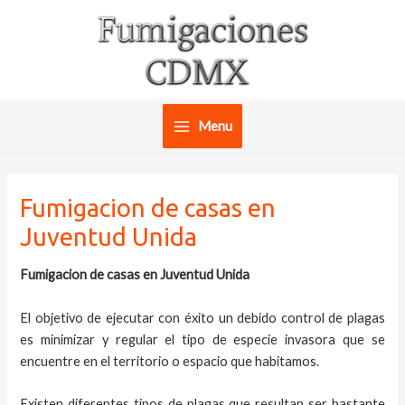
Ir
al
contenido
Menu
Main
Menu
Fumigacion de casas en
Juventud Unida
Fumigacion de casas en Juventud Unida
El objetivo de ejecutar con éxito un debido control de plagas
es minimizar y regular el tipo de especie invasora que se
encuentre en el territorio o espacio que habitamos.
Existen diferentes tipos de plagas que resultan ser bastante