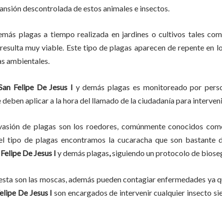
pansión descontrolada de estos animales e insectos.
emás plagas
a
tiempo
realizada en
jardines o cultivos tales com
, resulta muy viable. Este tipo de plagas aparecen de repente en l
as ambientales.
San Felipe De Jesus I
y demás plagas es monitoreado por person
deben aplicar a la hora del llamado de la ciudadanía para interveni
vasión de plagas son los roedores, comúnmente conocidos como 
del tipo de plagas encontramos la cucaracha que son bastante d
 Felipe De Jesus I
y demás plagas
,
siguiendo un protocolo de biose
lesta son las moscas, además pueden contagiar enfermedades ya qu
elipe De Jesus I
son encargados de intervenir cualquier insecto si