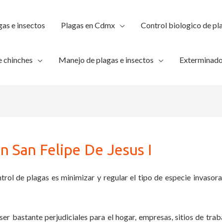
gas e insectos
Plagas en Cdmx
Control biologico de pl
 chinches
Manejo de plagas e insectos
Exterminado
n San Felipe De Jesus I
trol de plagas es minimizar y regular el tipo de especie invasora
ser bastante perjudiciales para el hogar, empresas, sitios de trab