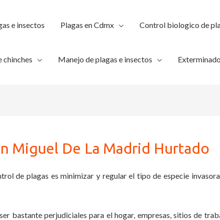
gas e insectos
Plagas en Cdmx
Control biologico de pl
 chinches
Manejo de plagas e insectos
Exterminado
en Miguel De La Madrid Hurtado
trol de plagas es minimizar y regular el tipo de especie invasora
ser bastante perjudiciales para el hogar, empresas, sitios de trab