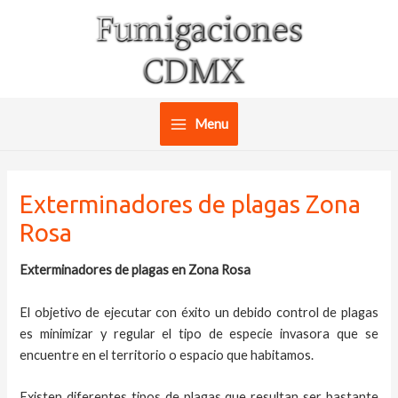
Ir
al
contenido
Menu
Main
Menu
Exterminadores de plagas Zona
Rosa
Exterminadores de plagas en Zona Rosa
El objetivo de ejecutar con éxito un debido control de plagas
es minimizar y regular el tipo de especie invasora que se
encuentre en el territorio o espacio que habitamos.
Existen diferentes tipos de plagas que resultan ser bastante