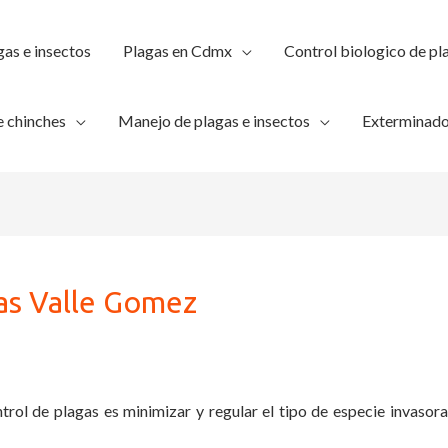
gas e insectos
Plagas en Cdmx
Control biologico de pl
 chinches
Manejo de plagas e insectos
Exterminado
as Valle Gomez
trol de plagas es minimizar y regular el tipo de especie invasora