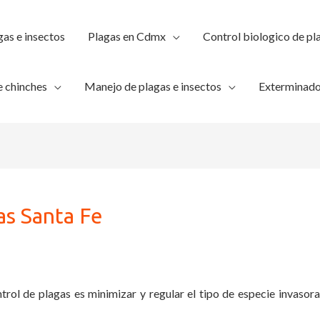
gas e insectos
Plagas en Cdmx
Control biologico de pl
 chinches
Manejo de plagas e insectos
Exterminado
as Santa Fe
trol de plagas es minimizar y regular el tipo de especie invasora