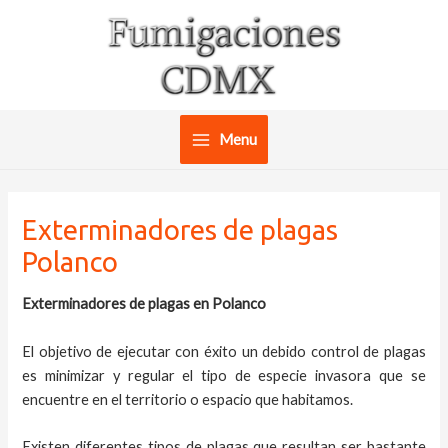
Ir
al
contenido
Menu
Main
Menu
Exterminadores de plagas
Polanco
Exterminadores de plagas en Polanco
El objetivo de ejecutar con éxito un debido control de plagas
es minimizar y regular el tipo de especie invasora que se
encuentre en el territorio o espacio que habitamos.
Existen diferentes tipos de plagas que resultan ser bastante