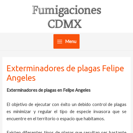
Ir
al
contenido
Menu
Main
Menu
Exterminadores de plagas Felipe
Angeles
Exterminadores de plagas en Felipe Angeles
El objetivo de ejecutar con éxito un debido control de plagas
es minimizar y regular el tipo de especie invasora que se
encuentre en el territorio o espacio que habitamos.
Existen diferentes tipos de plagas que resultan ser bastante