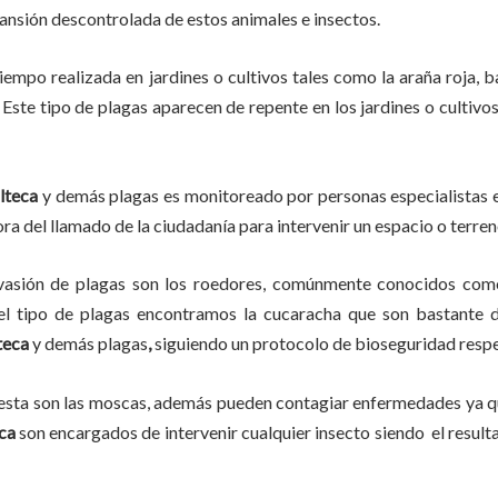
pansión descontrolada de estos animales e insectos.
tiempo
realizada en
jardines o cultivos tales como la araña roja, ba
 Este tipo de plagas aparecen de repente en los jardines o cultivo
lteca
y demás plagas es monitoreado por personas especialistas e
ra del llamado de la ciudadanía para intervenir un espacio o terren
vasión de plagas son los roedores, comúnmente conocidos como 
del tipo de plagas encontramos la cucaracha que son bastante d
teca
y demás plagas
,
siguiendo un protocolo de bioseguridad respe
lesta son las moscas, además pueden contagiar enfermedades ya qu
ca
son encargados de intervenir cualquier insecto siendo el resul