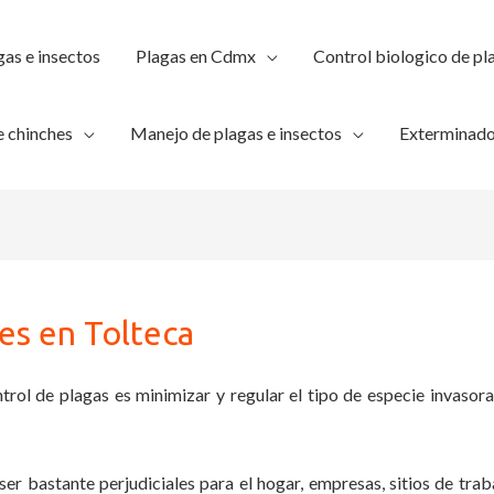
gas e insectos
Plagas en Cdmx
Control biologico de pl
 chinches
Manejo de plagas e insectos
Exterminado
es en Tolteca
trol de plagas es minimizar y regular el tipo de especie invasora
ser bastante perjudiciales para el hogar, empresas, sitios de trab