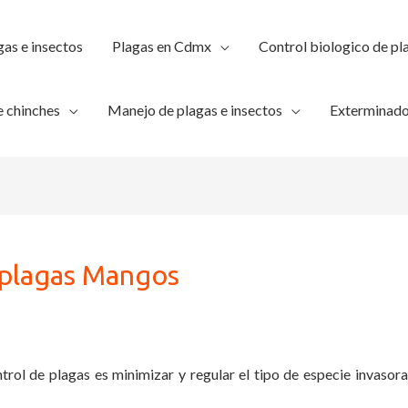
gas e insectos
Plagas en Cdmx
Control biologico de pl
 chinches
Manejo de plagas e insectos
Exterminado
 plagas Mangos
trol de plagas es minimizar y regular el tipo de especie invasora