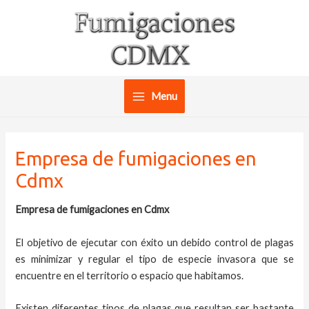
Ir
al
contenido
Menu
Main
Menu
Empresa de fumigaciones en
Cdmx
Empresa de fumigaciones en Cdmx
El objetivo de ejecutar con éxito un debido control de plagas
es minimizar y regular el tipo de especie invasora que se
encuentre en el territorio o espacio que habitamos.
Existen diferentes tipos de plagas que resultan ser bastante