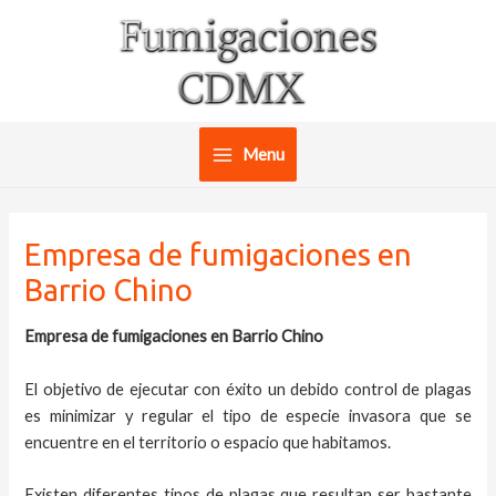
Ir
al
contenido
Menu
Main
Menu
Empresa de fumigaciones en
Barrio Chino
Empresa de fumigaciones en Barrio Chino
El objetivo de ejecutar con éxito un debido control de plagas
es minimizar y regular el tipo de especie invasora que se
encuentre en el territorio o espacio que habitamos.
Existen diferentes tipos de plagas que resultan ser bastante