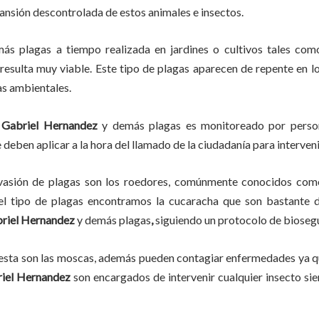
pansión descontrolada de estos animales e insectos.
más plagas
a
tiempo
realizada en
jardines o cultivos tales como
, resulta muy viable. Este tipo de plagas aparecen de repente en l
as ambientales.
Gabriel Hernandez
y demás plagas es monitoreado por persona
deben aplicar a la hora del llamado de la ciudadanía para interveni
vasión de plagas son los roedores, comúnmente conocidos como 
del tipo de plagas encontramos la cucaracha que son bastante d
riel Hernandez
y demás plagas
,
siguiendo un protocolo de bioseg
lesta son las moscas, además pueden contagiar enfermedades ya qu
iel Hernandez
son encargados de intervenir cualquier insecto si