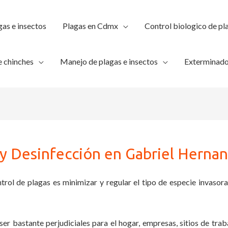
gas e insectos
Plagas en Cdmx
Control biologico de pl
 chinches
Manejo de plagas e insectos
Exterminado
y Desinfección en Gabriel Herna
trol de plagas es minimizar y regular el tipo de especie invasora
ser bastante perjudiciales para el hogar, empresas, sitios de trab