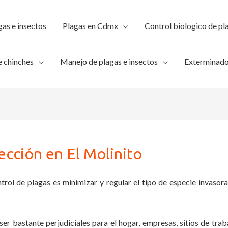
gas e insectos
Plagas en Cdmx
Control biologico de pl
 chinches
Manejo de plagas e insectos
Exterminado
ección en El Molinito
trol de plagas es minimizar y regular el tipo de especie invasora
ser bastante perjudiciales para el hogar, empresas, sitios de trab