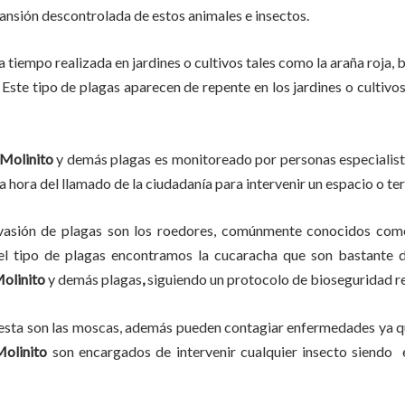
pansión descontrolada de estos animales e insectos.
a
tiempo
realizada en
jardines o cultivos tales como la araña roja, b
 Este tipo de plagas aparecen de repente en los jardines o cultivo
 Molinito
y demás plagas es monitoreado por personas especialist
a hora del llamado de la ciudadanía para intervenir un espacio o te
vasión de plagas son los roedores, comúnmente conocidos como 
del tipo de plagas encontramos la cucaracha que son bastante d
Molinito
y demás plagas
,
siguiendo un protocolo de bioseguridad r
lesta son las moscas, además pueden contagiar enfermedades ya qu
Molinito
son encargados de intervenir cualquier insecto siendo 