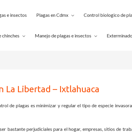
gas e insectos
Plagas en Cdmx
Control biologico de pl
 chinches
Manejo de plagas e insectos
Exterminado
 La Libertad – Ixtlahuaca
trol de plagas es minimizar y regular el tipo de especie invasora
ser bastante perjudiciales para el hogar, empresas, sitios de trab