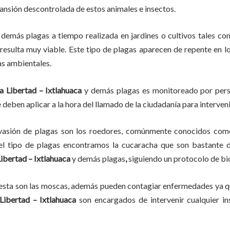
pansión descontrolada de estos animales e insectos.
 demás plagas
a
tiempo
realizada en
jardines o cultivos tales co
, resulta muy viable. Este tipo de plagas aparecen de repente en l
as ambientales.
a Libertad – Ixtlahuaca
y demás plagas es monitoreado por perso
deben aplicar a la hora del llamado de la ciudadanía para interveni
vasión de plagas son los roedores, comúnmente conocidos como 
del tipo de plagas encontramos la cucaracha que son bastante d
Libertad – Ixtlahuaca
y demás plagas
,
siguiendo un protocolo de bi
lesta son las moscas, además pueden contagiar enfermedades ya qu
Libertad – Ixtlahuaca
son encargados de intervenir cualquier in