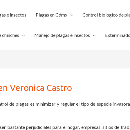
gas e insectos
Plagas en Cdmx
Control biologico de pl
 chinches
Manejo de plagas e insectos
Exterminado
en Veronica Castro
trol de plagas es minimizar y regular el tipo de especie invasora
ser bastante perjudiciales para el hogar, empresas, sitios de trab