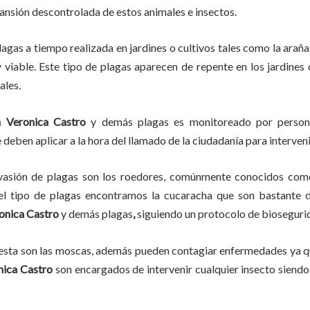
pansión descontrolada de estos animales e insectos.
lagas
a
tiempo
realizada en
jardines o cultivos tales como la araña 
y viable. Este tipo de plagas aparecen de repente en los jardines
ales.
n
Veronica Castro
y demás plagas es monitoreado por personas
deben aplicar a la hora del llamado de la ciudadanía para interveni
vasión de plagas son los roedores, comúnmente conocidos como 
del tipo de plagas encontramos la cucaracha que son bastante d
onica Castro
y demás plagas
,
siguiendo un protocolo de bioseguri
lesta son las moscas, además pueden contagiar enfermedades ya qu
nica Castro
son encargados de intervenir cualquier insecto siendo