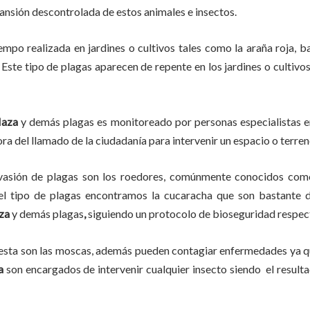
pansión descontrolada de estos animales e insectos.
iempo
realizada en
jardines o cultivos tales como la araña roja, ba
 Este tipo de plagas aparecen de repente en los jardines o cultivo
aza
y demás plagas es monitoreado por personas especialistas en
ra del llamado de la ciudadanía para intervenir un espacio o terren
vasión de plagas son los roedores, comúnmente conocidos como 
del tipo de plagas encontramos la cucaracha que son bastante d
za
y demás plagas
,
siguiendo un protocolo de bioseguridad respec
lesta son las moscas, además pueden contagiar enfermedades ya qu
a
son encargados de intervenir cualquier insecto siendo el resul