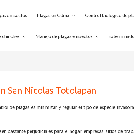
gas e insectos
Plagas en Cdmx
Control biologico de pl
 chinches
Manejo de plagas e insectos
Exterminado
n San Nicolas Totolapan
trol de plagas es minimizar y regular el tipo de especie invasora
ser bastante perjudiciales para el hogar, empresas, sitios de trab