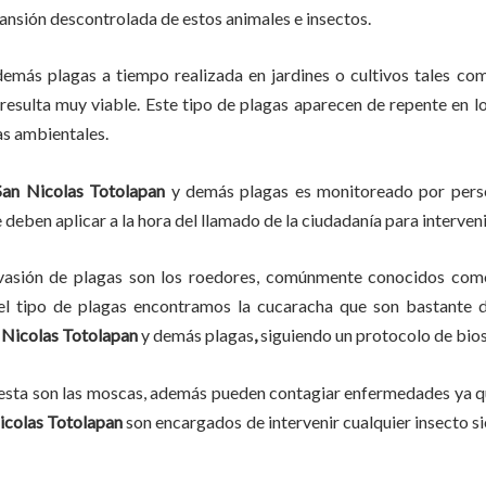
pansión descontrolada de estos animales e insectos.
demás plagas
a
tiempo
realizada en
jardines o cultivos tales com
, resulta muy viable. Este tipo de plagas aparecen de repente en l
as ambientales.
San Nicolas Totolapan
y demás plagas es monitoreado por person
deben aplicar a la hora del llamado de la ciudadanía para interveni
vasión de plagas son los roedores, comúnmente conocidos como 
del tipo de plagas encontramos la cucaracha que son bastante d
 Nicolas Totolapan
y demás plagas
,
siguiendo un protocolo de bio
lesta son las moscas, además pueden contagiar enfermedades ya qu
icolas Totolapan
son encargados de intervenir cualquier insecto s