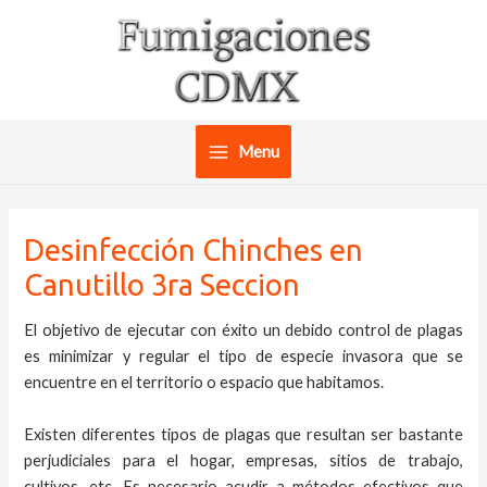
Ir
al
contenido
Menu
Main
Menu
Desinfección Chinches en
Canutillo 3ra Seccion
El objetivo de ejecutar con éxito un debido control de plagas
es minimizar y regular el tipo de especie invasora que se
encuentre en el territorio o espacio que habitamos.
Existen diferentes tipos de plagas que resultan ser bastante
perjudiciales para el hogar, empresas, sitios de trabajo,
cultivos, etc. Es necesario acudir a métodos efectivos que