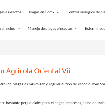
gas e insectos
Plagas en Cdmx
Control biologico de pl
 chinches
Manejo de plagas e insectos
Exterminado
 Agricola Oriental Vii
trol de plagas es minimizar y regular el tipo de especie invasora
ser bastante perjudiciales para el hogar, empresas, sitios de trab