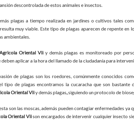
pansión descontrolada de estos animales e insectos.
emás plagas
a
tiempo
realizada en
jardines o cultivos tales com
, resulta muy viable. Este tipo de plagas aparecen de repente en l
as ambientales.
Agricola Oriental Vii
y demás plagas es monitoreado por person
deben aplicar a la hora del llamado de la ciudadanía para interveni
vasión de plagas son los roedores, comúnmente conocidos como 
del tipo de plagas encontramos la cucaracha que son bastante d
icola Oriental Vii
y demás plagas
,
siguiendo un protocolo de biose
lesta son las moscas, además pueden contagiar enfermedades ya qu
ola Oriental Vii
son encargados de intervenir cualquier insecto si