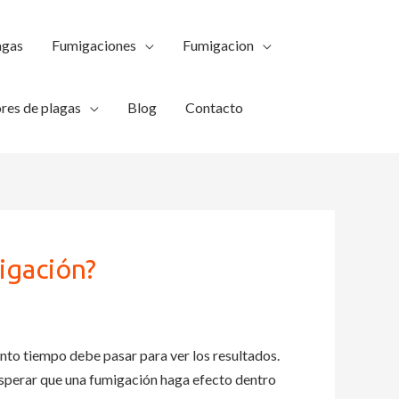
agas
Fumigaciones
Fumigacion
res de plagas
Blog
Contacto
igación?
to tiempo debe pasar para ver los resultados.
esperar que una fumigación haga efecto dentro