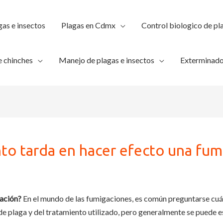
gas e insectos
Plagas en Cdmx
Control biologico de pl
 chinches
Manejo de plagas e insectos
Exterminado
to tarda en hacer efecto una fum
gación?
En el mundo de las fumigaciones, es común preguntarse cuán
de plaga y del tratamiento utilizado, pero generalmente se puede 