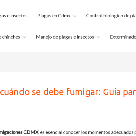
gas e insectos
Plagas en Cdmx
Control biologico de pl
 chinches
Manejo de plagas e insectos
Exterminado
 cuándo se debe fumigar: Guía pa
migaciones CDMX
, es esencial conocer los momentos adecuados p