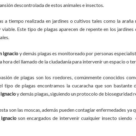
pansión descontrolada de estos animales e insectos.
as
a
tiempo
realizada en
jardines o cultivos tales como la araña r
y viable. Este tipo de plagas aparecen de repente en los jardines
ales.
n Ignacio
y demás plagas es monitoreado por personas especialist
a hora del llamado de la ciudadanía para intervenir un espacio o te
vasión de plagas son los roedores, comúnmente conocidos como 
del tipo de plagas encontramos la cucaracha que son bastante d
 Ignacio
y demás plagas
,
siguiendo un protocolo de bioseguridad r
lesta son las moscas, además pueden contagiar enfermedades ya qu
 Ignacio
son encargados de intervenir cualquier insecto siendo 