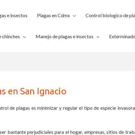
gas e insectos
Plagas en Cdmx
Control biologico de pl
 chinches
Manejo de plagas e insectos
Exterminado
as en San Ignacio
trol de plagas es minimizar y regular el tipo de especie invasora
ser bastante perjudiciales para el hogar, empresas, sitios de trab