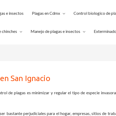
gas e insectos
Plagas en Cdmx
Control biologico de pl
 chinches
Manejo de plagas e insectos
Exterminado
 en San Ignacio
trol de plagas es minimizar y regular el tipo de especie invasora
ser bastante perjudiciales para el hogar, empresas, sitios de trab